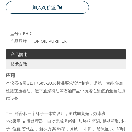
加入询价篮
型号：
PH-C
产品品牌：
TOP OIL PURIFIER
产品描述
技术参数
应用
:
本仪器按照GB/T7589-2008标准要求设计制造。是第一台能准确
检测变压器油、透平油燃料油等石油产品中抗溶性酸值的全自动测
试设备。
T
样品和三个杯子
三
一体式设计，测试周期短，效率高；
它采用
m
和控制
恒温
>
微处理器，自动完成
加热的
, 摇动萃取, 杯
位置
解决方案
计算，
,
子
替代品，
转移，测试，
结果显示
印刷