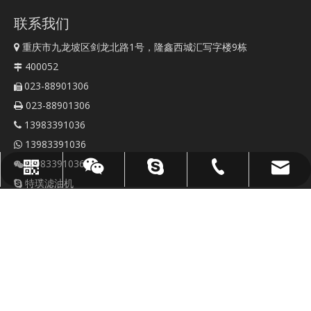
联系我们
重庆市九龙坡区剑龙北路1号，隆鑫西城汇写字楼9栋

400052

023-88901306

023-88901306

13983391036

13983391036

13983391036

sales@topoilpurifier.com
023-88901306
顶级油净化器
WhatsApp
微信
特璞滤油机

sales@topoilpurifier.com

http://www.topoilpurifier.com

https://www.toptester.com.cn
快速链接
联系我们