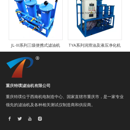
机
JL-III系列三级便携式滤油机
TYA系列润滑油及液压净化机
重庆特璞滤油机有限公司
重庆特璞位于西南机电制造中心、国家直辖市重庆市，是一家专业
领先的滤油机及各种相关测试仪制造商和供应商。