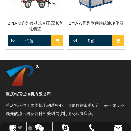
ZYD-M户外移动式变压器油净
ZYD-W系列耐候绝缘油净化器
化装置
询价
询价
重庆特璞滤油机有限公司
重庆特璞位于西南机电制造中心、国家直辖市重庆市，是一家专业
领先的滤油机及各种相关测试仪制造商和供应商。
sales@topoilpurifier.com
023-88901306
顶级油净化器
WhatsApp
微信