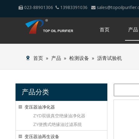
023-88901306
13983391036
sales@topoilpurifier



首页
产品
首页
»
产品
»
检测设备
»
沥青试验机
产品分类
变压器油净化器
ZYD双级真空绝缘油净化器
ZY便携式绝缘油过滤系统
变压器油再生设备