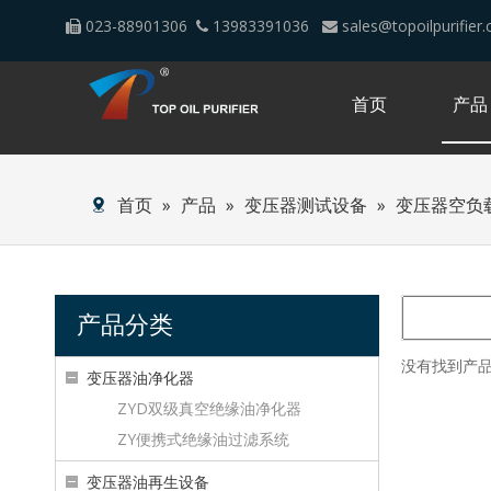
023-88901306
13983391036
sales@topoilpurifier



首页
产品
首页
»
产品
»
变压器测试设备
»
变压器空负载
产品分类
没有找到产
变压器油净化器
ZYD双级真空绝缘油净化器
ZY便携式绝缘油过滤系统
变压器油再生设备