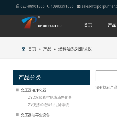
023-88901306
13983391036
sales@topoilpurifier



首页
产品
首页
»
产品
»
燃料油系列测试仪
产品分类
没有找到产
变压器油净化器
ZYD双级真空绝缘油净化器
ZY便携式绝缘油过滤系统
变压器油再生设备