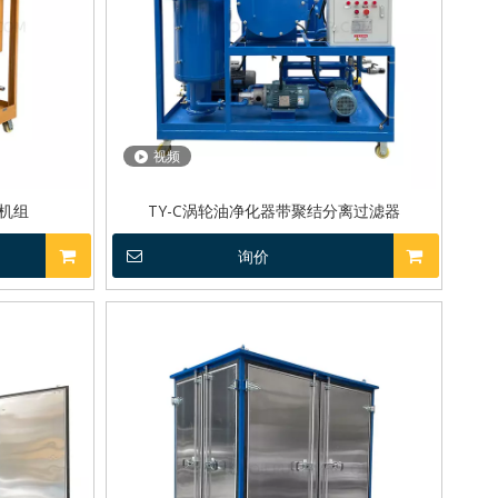
视频
离机组
TY-C涡轮油净化器带聚结分离过滤器
询价