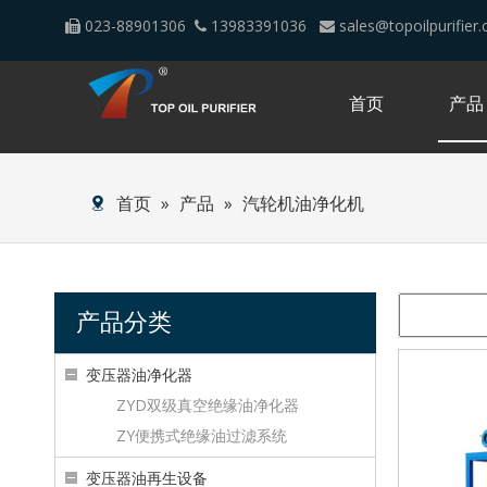
023-88901306
13983391036
sales@topoilpurifier



首页
产品
首页
»
产品
»
汽轮机油净化机
产品分类
变压器油净化器
ZYD双级真空绝缘油净化器
ZY便携式绝缘油过滤系统
变压器油再生设备