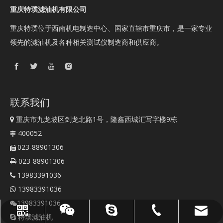
重庆特璞滤油机有限公司
重庆特璞位于西南机电制造中心、国家直辖市重庆市，是一家专业
领先的滤油机及各种相关测试仪制造商和供应商。
联系我们
重庆市九龙坡区剑龙北路1号，隆鑫西城汇写字楼9栋

400052

023-88901306

023-88901306

13983391036

13983391036

13983391036

sales@topoilpurifier.com
023-88901306
顶级油净化器
WhatsApp
微信
特璞滤油机
