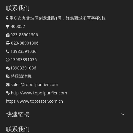
联系我们
重庆市九龙坡区剑龙北路1号，隆鑫西城汇写字楼9栋

400052

023-88901306

023-88901306

13983391036

13983391036

13983391036

特璞滤油机

sales@topoilpurifier.com

http://www.topoilpurifier.com

https://www.toptester.com.cn
快速链接
联系我们