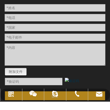
附加文件
sales@topoilpurifier.com
023-88901306
顶级油净化器
WhatsApp
微信
提交