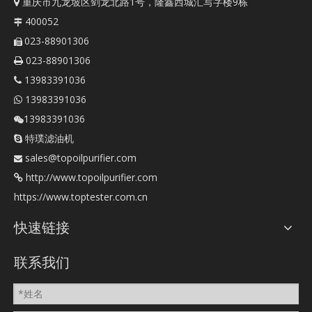
重庆市九龙坡区剑龙北路1号，隆鑫西城汇写字楼9栋

400052

023-88901306

023-88901306

13983391036

13983391036

13983391036

特璞滤油机

sales@topoilpurifier.com

http://www.topoilpurifier.com

https://www.toptester.com.cn
快速链接
联系我们