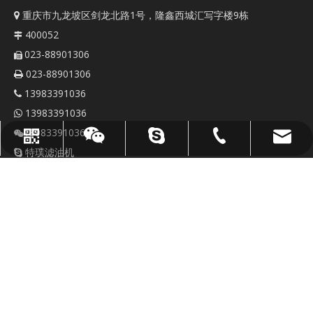
重庆市九龙坡区剑龙北路1号，隆鑫西城汇写字楼9栋

400052

023-88901306

023-88901306

13983391036

13983391036

13983391036

sales@topoilpurifier.com
023-88901306
顶级油净化器
WhatsApp
微信
特璞滤油机

sales@topoilpurifier.com

http://www.topoilpurifier.com

https://www.toptester.com.cn
快速链接
联系我们