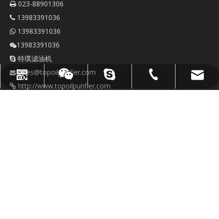
023-88901306

13983391036

13983391036

13983391036

特璞滤油机

sales@topoilpurifier.com

sales@topoilpurifier.com
023-88901306
顶级油净化器
WhatsApp
微信
http://www.topoilpurifier.com

https://www.toptester.com.cn
快速链接
联系我们