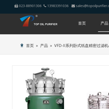
023-88901306
13983391036
sales@topoilpurifier



首页
产品
首页
»
产品
»
VFD-II系列卧式纸盘精密过滤