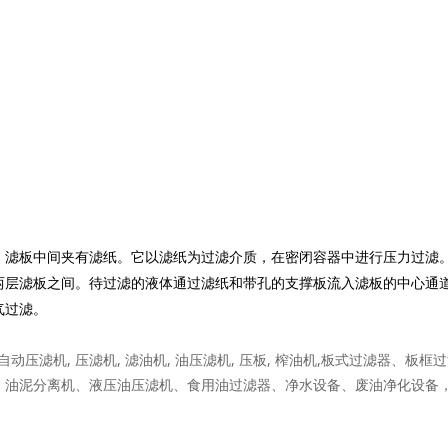
，滤板中间夹有滤纸。它以滤纸为过滤介质，在密闭容器中进行压力过滤
两层滤板之间。待过滤的液体通过滤纸和带孔的支撑板流入滤板的中心通
气过滤。
 全自动压滤机, 压滤机, 滤油机, 油压滤机, 压板, 榨油机,板式过滤器、板
、油泥分离机、液压油压滤机、食用油过滤器、净水设备、废油净化设备