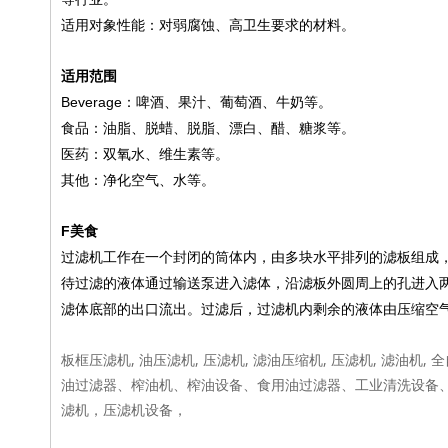
适用对象性能：对弱腐蚀、高卫生要求的材料。
适用范围
B
everage：啤酒、果汁、葡萄酒、牛奶等。
食品：油脂、脱蜡、脱脂、漂白、醋、糖浆等。
医药：双氧水、维生素等。
其他：净化空气、水等。
F
美食
过滤机工作在一个封闭的筒体内，由多块水平排列的滤板组成
待过滤的液体通过输送泵进入滤体，沿滤板外圆周上的孔进入
滤体底部的出口流出。过滤后，过滤机内剩余的液体由压缩空
板框压滤机, 油压滤机, 压滤机, 滤油压缩机, 压滤机, 滤油机,
油过滤器、榨油机、榨油设备、食用油过滤器、工业清洗设备
滤机，压滤机设备，