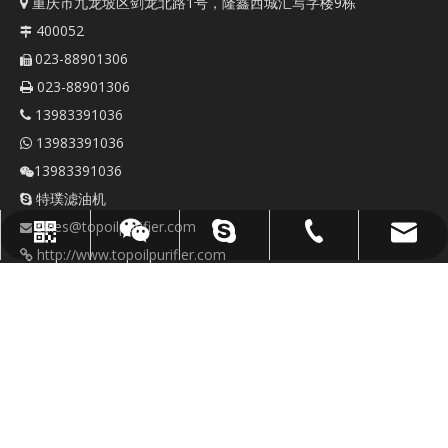
重庆市九龙坡区剑龙北路1号，隆鑫西城汇写字楼9栋

400052

023-88901306

023-88901306

13983391036

13983391036

13983391036

特璞滤油机

sales@topoilpurifier.com

sales@topoilpurifier.com
023-88901306
顶级油净化器
WhatsApp
微信
http://www.topoilpurifier.com

https://www.toptester.com.cn
快速链接
联系我们