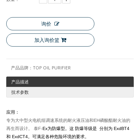
询价
加入询价篮
产品品牌：
TOP OIL PURIFIER
产品描述
技术参数
应用：
专为大中型火电机组调速系统的耐火液压油和EH磷酸酯耐火油的
再生而设计。
泰
F
-
Ex为防爆型
。这
防爆等级是
分别为 ExdBT4
和 ExdCT4。可满足各种危险环境的要求。